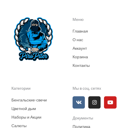
Меню
Главная
О нас
Аккаунт
Корзина
Контакты
Категории
Мы в соц. сетях
V
I
Y
Бенгальские-свечи
k
n
o
s
u
Цветной дым
t
t
Наборы и Акции
Документы
a
u
g
b
Салюты
Политика