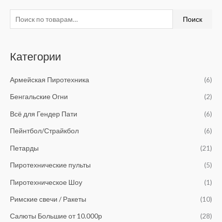
И
М
М
Поиск
с
и
а
к
н
к
Категории
а
и
с
т
м
и
Армейская Пиротехника
(6)
ь
а
м
:
Бенгальские Огни
(2)
л
а
ь
л
Всё для Гендер Пати
(6)
н
ь
Пейнтбол/Страйкбол
(6)
а
н
Петарды
(21)
я
а
Пиротехнические пульты
(5)
ц
я
Пиротехническое Шоу
(1)
е
ц
н
е
Римские свечи / Ракеты
(10)
а
н
Салюты Большие от 10.000р
(28)