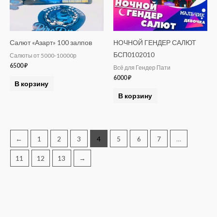
Салют «Азарт» 100 залпов
НОЧНОЙ ГЕНДЕР САЛЮТ
БСП0102010
Салюты от 5000-10000р
6500
₽
Всё для Гендер Пати
6000
₽
В корзину
В корзину
←
1
2
3
4
5
6
7
…
11
12
13
→