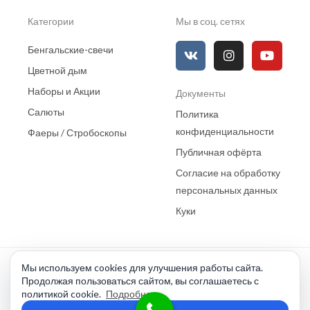
Категории
Мы в соц. сетях
V
I
Y
Бенгальские-свечи
k
n
o
s
u
Цветной дым
t
t
Наборы и Акции
Документы
a
u
g
b
Салюты
Политика
r
e
конфиденциальности
a
Фаеры / Стробоскопы
m
Публичная офёрта
Согласие на обработку
персональных данных
Куки
Мы используем cookies для улучшения работы сайта.
Продолжая пользоваться сайтом, вы соглашаетесь с
ПироПитер
политикой cookie.
Подробнее
Разработка сайтов "Моя Корона"