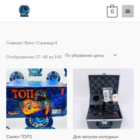
Перейти
Глав
0
к
содержимому
меню
Цены:
Главная
/
Store
/ Страница 4
по
убыванию
Отображение 37–48 из 148
Салют ТОП1
Для запуска холодных